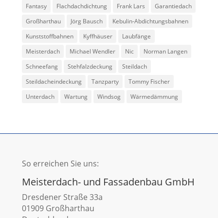
Fantasy
Flachdachdichtung
Frank Lars
Garantiedach
Großharthau
Jörg Bausch
Kebulin-Abdichtungsbahnen
Kunststoffbahnen
Kyffhäuser
Laubfänge
Meisterdach
Michael Wendler
Nic
Norman Langen
Schneefang
Stehfalzdeckung
Steildach
Steildacheindeckung
Tanzparty
Tommy Fischer
Unterdach
Wartung
Windsog
Wärmedämmung
So erreichen Sie uns:
Meisterdach- und Fassadenbau GmbH
Dresdener Straße 33a
01909 Großharthau